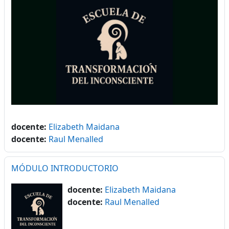
docente:
Elizabeth Maidana
docente:
Raul Menalled
MÓDULO INTRODUCTORIO
docente:
Elizabeth Maidana
docente:
Raul Menalled